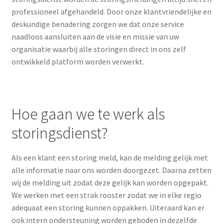
Klantenportaal
professioneel afgehandeld. Door onze klantvriendelijke en
deskundige benadering zorgen we dat onze service
MDR regelgeving
naadloos aansluiten aan de visie en missie van uw
organisatie waarbij alle storingen direct in ons zelf
ontwikkeld platform worden verwerkt.
Met zuurstof op vakantie
Onderhoud en Reparatie
Hoe gaan we te werk als
Ondersteuning
storingsdienst?
Privacy policy
Als een klant een storing meld, kan de melding gelijk met
Sport en welzijn
alle informatie naar ons worden doorgezet. Daarna zetten
wij de melding uit zodat deze gelijk kan worden opgepakt.
Storingsdienst
We werken met een strak rooster zodat we in elke regio
adequaat een storing kunnen oppakken. Uiteraard kan er
ook intern ondersteuning worden geboden in dezelfde
test