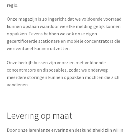
regio.
Trainingen
Onze magazijn is zo ingericht dat we voldoende voorraad
kunnen opslaan waardoor we elke melding gelijk kunnen
Vakantielevering
oppakken. Tevens hebben we ook onze eigen
gecertificeerde stationare en mobiele concentrators die
Verkoop en verhuur
we eventueel kunnen uitzetten.
Visualizer Demo Page
Onze bedrijfsbussen zijn voorzien met voldoende
concentrators en disposables, zodat we onderweg
meerdere storingen kunnen oppakken mochten die zich
aandienen.
Levering op maat
Door onze jarenlange ervaring en deskundigheid zijn wij in