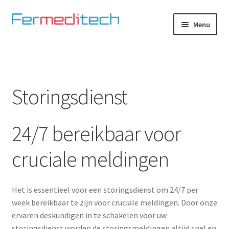
Ga
Ga
Menu
door
naar
naar
de
Home
navigatie
inhoud
Advies op maat
Storingsdienst
Certificaten
24/7 bereikbaar voor
Contact pagina
cruciale meldingen
Elementor #2946
Fit to fly
Het is essentieel voor een storingsdienst om 24/7 per
week bereikbaar te zijn voor cruciale meldingen. Door onze
Hartingbank
ervaren deskundigen in te schakelen voor uw
storingsdienst worden de storingsmeldingen altijd snel en