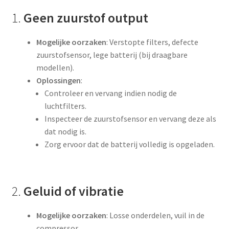
Klantenportaal
1.
Geen zuurstof output
MDR regelgeving
Mogelijke oorzaken
: Verstopte filters, defecte
zuurstofsensor, lege batterij (bij draagbare
Met zuurstof op vakantie
modellen).
Oplossingen
:
Onderhoud en Reparatie
Controleer en vervang indien nodig de
luchtfilters.
Ondersteuning
Inspecteer de zuurstofsensor en vervang deze als
dat nodig is.
Zorg ervoor dat de batterij volledig is opgeladen.
Privacy policy
Sport en welzijn
2.
Geluid of vibratie
Storingsdienst
Mogelijke oorzaken
: Losse onderdelen, vuil in de
test
compressor.