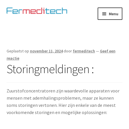
Ga
Ga
Menu
door
naar
naar
de
Home
navigatie
inhoud
Advies op maat
Geplaatst op
november 11, 2024
door
fermeditech
—
Geef een
Certificaten
reactie
Storingmeldingen :
Contact pagina
Elementor #2946
Zuurstofconcentratoren zijn waardevolle apparaten voor
mensen met ademhalingsproblemen, maar ze kunnen
Fit to fly
soms storingen vertonen. Hier zijn enkele van de meest
voorkomende storingen en mogelijke oplossingen:
Hartingbank