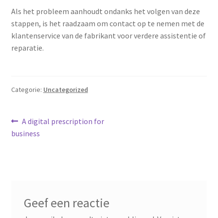
Als het probleem aanhoudt ondanks het volgen van deze
stappen, is het raadzaam om contact op te nemen met de
klantenservice van de fabrikant voor verdere assistentie of
reparatie.
Categorie:
Uncategorized
Bericht
Vorig
A digital prescription for
bericht:
business
navigatie
Geef een reactie